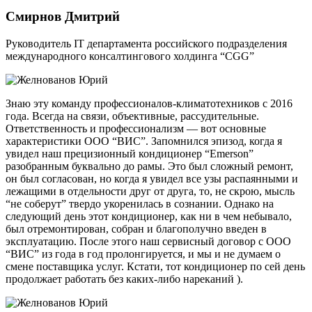
Смирнов Дмитрий
Руководитель IT департамента российского подразделения
международного консалтингового холдинга “CGG”
Знаю эту команду профессионалов-климатотехников с 2016
года. Всегда на связи, объективные, рассудительные.
Ответственность и профессионализм — вот основные
характеристики ООО “ВИС”. Запомнился эпизод, когда я
увидел наш прецизионный кондиционер “Emerson”
разобранным буквально до рамы. Это был сложный ремонт,
он был согласован, но когда я увидел все узы распаянными и
лежащими в отдельности друг от друга, то, не скрою, мысль
“не соберут” твердо укоренилась в сознании. Однако на
следующий день этот кондиционер, как ни в чем небывало,
был отремонтирован, собран и благополучно введен в
эксплуатацию. После этого наш сервисный договор с ООО
“ВИС” из года в год пролонгируется, и мы и не думаем о
смене поставщика услуг. Кстати, тот кондиционер по сей день
продолжает работать без каких-либо нареканий ).