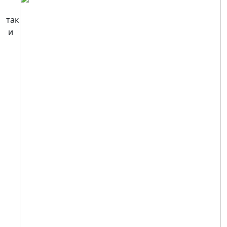
так
и