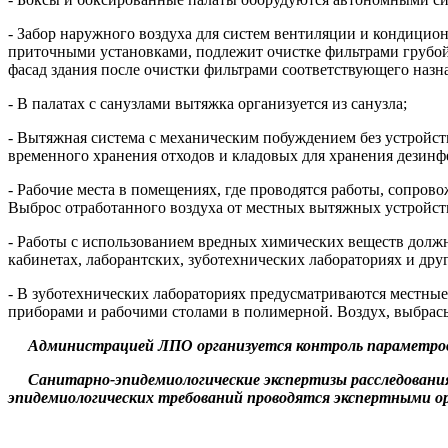
- Забор наружного воздуха для систем вентиляции и кондицио
приточными установками, подлежит очистке фильтрами грубой 
фасад здания после очистки фильтрами соответствующего назн
- В палатах с санузлами вытяжка организуется из санузла;
- Вытяжная система с механическим побуждением без устройст
временного хранения отходов и кладовых для хранения дезинфе
- Рабочие места в помещениях, где проводятся работы, соп
Выброс отработанного воздуха от местных вытяжных устройст
- Работы с использованием вредных химических веществ долж
кабинетах, лаборантских, зуботехнических лабораториях и д
- В зуботехнических лабораториях предусматриваются местные
приборами и рабочими столами в полимерной. Воздух, выбрасы
Администрацией ЛПО организуется контроль параметров 
Санитарно-эпидемиологические экспертизы расследования
эпидемиологических требований проводятся экспертными ор