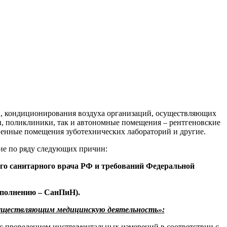
и, кондиционирования воздуха организаций, осуществляющих
ы, поликлиники, так и автономные помещения – рентгеновские
енные помещения зуботехнических лабораторий и другие.
ие по ряду следующих причин:
го санитарного врача РФ и требований Федеральной
сполнению – СанПиН).
осуществляющим медицинскую деятельность»:
с проведением инструментальных измерений в соответствии с