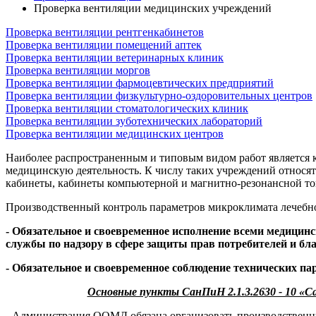
Проверка вентиляции медицинских учреждений
Проверка вентиляции рентгенкабинетов
Проверка вентиляции помещений аптек
Проверка вентиляции ветеринарных клиник
Проверка вентиляции моргов
Проверка вентиляции фармоцевтических предприятий
Проверка вентиляции физкультурно-оздоровительных центров
Проверка вентиляции стоматологических клиник
Проверка вентиляции зуботехнических лабораторий
Проверка вентиляции медицинских центров
Наиболее распространенным и типовым видом работ является 
медицинскую деятельность. К числу таких учреждений относят
кабинеты, кабинеты компьютерной и магнитно-резонансной то
Производственный контроль параметров микроклимата лечебно
- Обязательное и своевременное исполнение всеми медицин
службы по надзору в сфере защиты прав потребителей и
- Обязательное и своевременное соблюдение технических 
Основные пункты СанПиН 2.1.3.2630 - 10 «
- Администрация ООМД обязана организовать производственны