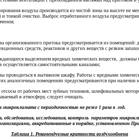
нирования воздуха производится из чистой зоны на высоте не м
и тонкой очистки. Выброс отработанного воздуха предусматрива
ачения;
ва организованного притока предусматривается из помещений: д
кционных средств, реактивов и других веществ с резким запахо
ровождающиеся выделением вредных химических веществ, должн
в осуществляется самостоятельными каналами;
ны проводиться в вытяжном шкафу. Работы с вредными химичес
ругих аналогичных помещениях предусматриваются при наличии 
 отсосы от рабочих мест зубных техников, шлифовальных моторо
ваемый в атмосферу, следует очищать.
микроклимата с периодичностью не реже 1 раза в год.
, обследования, исследования, контроль параметров микрок
ганизациями, аккредитованные в порядке, установленном Пр
Таблица 1. Рекомендуемые кратности воздухообмена