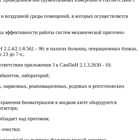
и воздушной среды помещений, в которых осуществляется
ка эффективности работы систем механической приточно-
4/2.1.8.562 – 96: в палатах больниц, операционных блоках,
 23 до 7 ч.;
ветствии приложения 3 к СанПиН 2.1.3.2630 - 10;
бинетов, лабораторий;
ых, наркозных, реанимационных, родовых и рентгеновских
 хранения биоматериалов в жидком азоте оборудуются
изатора;
бладает над притоком;
 очистки;
становкой на вытяжке фильтров тонкой очистки;