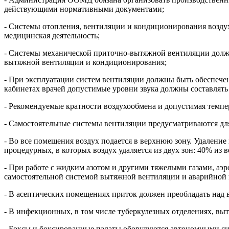
действующими нормативными документами;
- Системы отопления, вентиляции и кондиционирования возд
медицинская деятельность;
- Системы механической приточно-вытяжной вентиляции должн
вытяжной вентиляции и кондиционирования;
- При эксплуатации систем вентиляции должны быть обеспеч
кабинетах врачей допустимые уровни звука должны составлят
- Рекомендуемые кратности воздухообмена и допустимая темпе
- Самостоятельные системы вентиляции предусматриваются дл
- Во все помещения воздух подается в верхнюю зону. Удалени
процедурных, в которых воздух удаляется из двух зон: 40% из 
- При работе с жидким азотом и другими тяжелыми газами, аэ
самостоятельной системой вытяжной вентиляции и аварийной 
- В асептических помещениях приток должен преобладать над
- В инфекционных, в том числе туберкулезных отделениях, в
- Боксы и боксированные палаты оборудуются автономными си