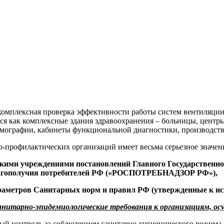
комплексная проверка эффективности работы систем вентиляци
ся как комплексные здания здравоохранения – больницы, центр
мографии, кабинеты функциональной диагностики, производств
-профилактических организаций имеет весьма серьезное значен
скими учреждениями постановлений Главного Государственно
 благополучия потребителей РФ («РОСПОТРЕБНАДЗОР РФ»),
параметров Санитарных норм и правил РФ (утвержденные к и
Санитарно-эпидемиологические требования к организациям, 
й контроль за соблюдением санитарно-гигиенического режима 