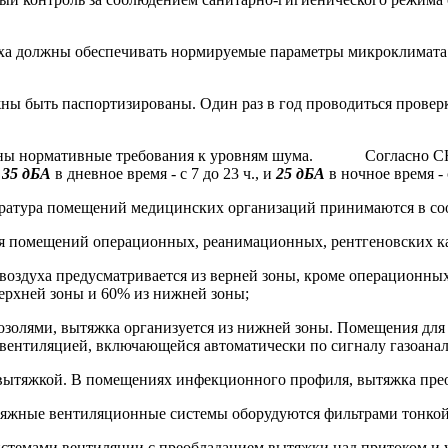
уха должны обеспечивать нормируемые параметры микроклимата 
ы быть паспортизированы. Один раз в год проводиться провер
ены нормативные требования к уровням шума. Согласно СН 2.2.
ь
35 дБА
в дневное время - с 7 до 23 ч., и
25 дБА
в ночное время - с
ратура помещений медицинских организаций принимаются в соот
я помещений операционных, реанимационных, рентгеновских ка
е воздуха предусматривается из верней зоны, кроме операционн
верхней зоны и 60% из нижней зоны;
розолями, вытяжка организуется из нижней зоны. Помещения для
вентиляцией, включающейся автоматически по сигналу газоанал
 вытяжкой. В помещениях инфекционного профиля, вытяжка прео
ытяжные вентиляционные системы оборудуются фильтрами тонкой
стемами вентиляции с преобладанием вытяжки над притоком и у