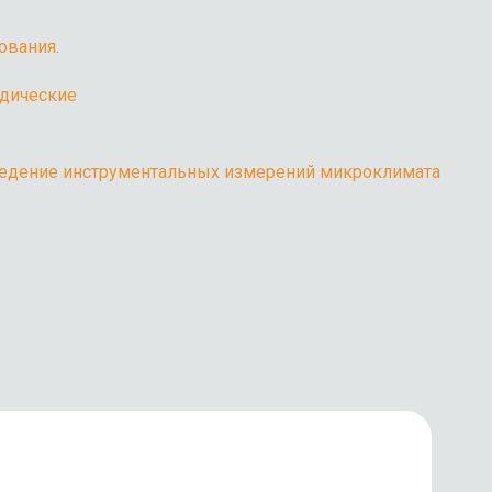
ования.
одические
ведение инструментальных измерений микроклимата