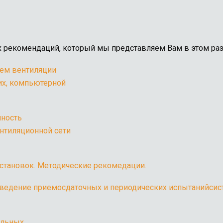
 рекомендаций, который мы представляем Вам в этом раз
и эффективности работ
я в кабинетах рентгено
таний воздуховодов
или подсосов воздуха в
становок. Методические рекомедации.
оведение приемосдаточных и периодических испытанийсис
льных.