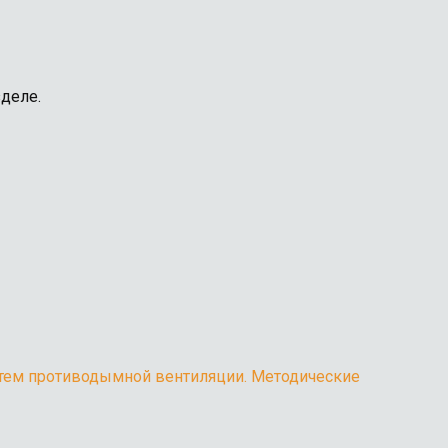
деле.
ы систем вентиляции
вских, компьютерной
 на герметичность
 вентиляционной сети
тем противодымной вентиляции. Методические