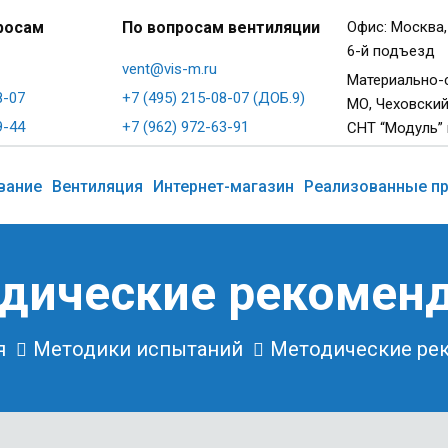
росам
По вопросам вентиляции
Офис: Москва,
6-й подъезд
vent@vis-m.ru
Материально-
8-07
+7 (495) 215-08-07 (ДОБ.9)
МО, Чеховский
9-44
+7 (962) 972-63-91
СНТ “Модуль” 
вание
Вентиляция
Интернет-магазин
Реализованные п
дические рекомен
я
Методики испытаний
Методические ре