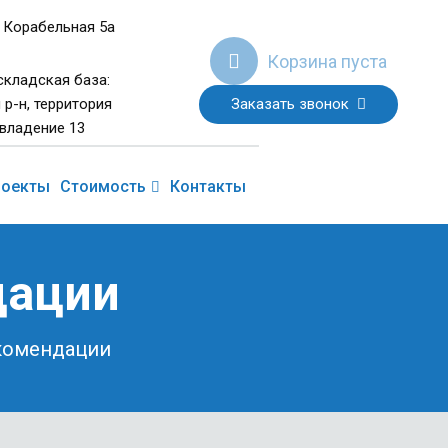
 Корабельная 5а
Корзина пуста
складская база:
Заказать звонок
 р-н, территория
владение 13
роекты
Стоимость
Контакты
дации
комендации