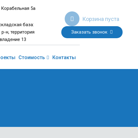
 Корабельная 5а
Корзина пуста
складская база:
Заказать звонок
 р-н, территория
владение 13
роекты
Стоимость
Контакты