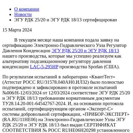
О компании
Новости
ЭГУ РДК 25/20 и ЭГУ РДК 18/13 сертифицирован
15 Марта 2024
В текущем месяце наша компания подала заявку на
сертификацию Электронно-Гидравлического Узла Регулятор
Давления Конденсации
ЭГУ РДК 25/20 и ЭГУ РДК 18/13
нашего производства, которые мы успешно реализуем как
альтернативу подсанкционному регулятору давления
конденсации
LAC-5-295HP
производства Sporlan (США).
По результатам испытаний в лаборатории «КвантТест»
(Аттестат РОСС RU/31578.040АН0.ИЛ32) было полностью
подтверждено и зафиксировано в протоколе испытаний
№006/Н-12/03/2024 от 12/03/2024 соответствие ЭГУ РДК 25/20
и ЭГУ РДК 18/13 требованиям нормативным документам
ТУ28.14.20-001-64542767-2024. И, на основании протокола
испытаний, сертифицирующим органом «Эксперт-С»
системы добровольной сертификации, «ПРИБОР-ЭКСПЕРТ»
(RA.RU/11HE06) на Электронно-Гидравлические Узлы ЭГУ
РДК 25/20 и ЭГУ РДК 18/13 был выдан СЕРТИФИКАТ
СООТВЕТСТВИЯ № РОСС RUHE06H20298 установленного