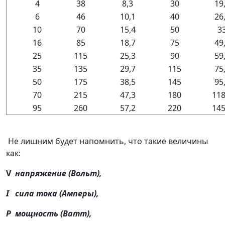
4
38
8,3
30
19
6
46
10,1
40
26
10
70
15,4
50
3
16
85
18,7
75
49
25
115
25,3
90
59
35
135
29,7
115
75
50
175
38,5
145
95
70
215
47,3
180
118
95
260
57,2
220
145
Не лишним будет напомнить, что такие величины
как:
V
напряжение (Вольт),
I
сила тока (Амперы),
P
мощность (Ватт),