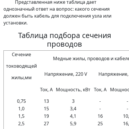
Представленная ниже таблица дает
однозначный ответ на вопрос: какого сечения
должен быть кабель для подключения узла или
установки.
Таблица подбора сечения
проводов
Сечение
Медные жилы, проводов и кабел
тоководящей
Напряжение, 220 V
Напряжение, 
жилы,мм
Ток, А
Мощность, кВт
Ток, А
Мощност
0,75
13
3
-
-
1,0
15
3,4
-
-
1,5
19
4,1
16
10
2,5
27
5,9
25
16