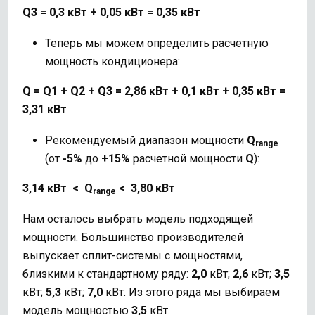
Q3 = 0,3 кВт + 0,05 кВт = 0,35 кВт
Теперь мы можем определить расчетную
мощность кондиционера:
Q = Q1 + Q2 + Q3 = 2,86 кВт + 0,1 кВт + 0,35 кВт =
3,31 кВт
Рекомендуемый диапазон мощности
Q
range
(от
-5%
до
+15%
расчетной мощности
Q
):
3,14 кВт < Q
< 3,80 кВт
range
Нам осталось выбрать модель подходящей
мощности. Большинство производителей
выпускает сплит-системы с мощностями,
близкими к стандартному ряду:
2,0
кВт;
2,6
кВт;
3,5
кВт;
5,3
кВт;
7,0
кВт. Из этого ряда мы выбираем
модель мощностью
3,5
кВт.