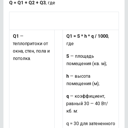
Q = Q1 + Q2 + Q3
, где
Q1
—
Q1 = S * h * q / 1000
,
теплопритоки от
где
окна, стен, пола и
S
— площадь
потолка.
помещения (кв. м);
h
— высота
помещения (м);
q
— коэффициент,
равный 30 — 40 Вт/
кб. м:
q = 30 для затененного