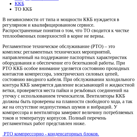
ККБ
ТО ККБ
В независимости от типа и мощности ККБ нуждается в
регулярном и квалифицированном сервисе.
Распространенные понятия о том, что ТО сводится к чистке
теплообменных поверхностей в корне не верны.
Регламентное техническое обслуживание (РТО) – это
комплекс регламентных технических мероприятий,
направленный на поддержание паспортных характеристик
оборудования и обеспечение его безотказной работы. При
РТО ККБ особое внимание уделяется состоянию проходных
контактов компрессора, электрических силовых цепей,
состоянию вводного кабеля. При обслуживании холодильного
контура ККБ замеряется давление всасывающей и жидкостной
ветки, проверяется места пайки и резьбовых соединений на
утечку с использованием течеискателя. Вентиляторы ККБ
должны быть проверены на плавности свободного хода, а так
же на отсутствие недопустимых шумов и вибраций. У
компрессора и вентилятора замеряют величину потребляемых
токов и температуру корпусов. Полный перечень
регламентных работ представлен ниже.
РТО компрессорно - конденсаторных блоков.